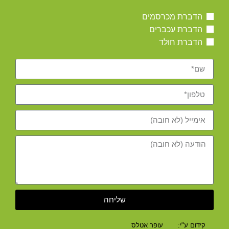
הדברת מכרסמים
הדברת עכברים
הדברת חולד
שליחה
קידום ע"י:
עופר אטלס