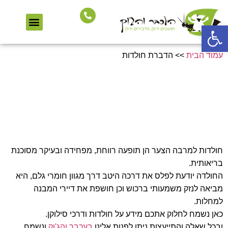
הדברה ירוקה
הדברת נמלים
הדברת תיקנים
הדברת מזיקים נוספים
שירותי הדברה
הדברת מכרסמים
פתח סרגל נגישות
עמוד הבית
>>
הדברת חולדות
מאמרים בנושא
הדברת חולדות
חולדות למרבה הצער הן תופעה רווחת, מפחידה ובעיקר מסוכנת
בריאותית.
החולדה יודעת לפלס את דרכה היטב דרך מגוון חומרי גלם, היא
מביאה לנזק משמעותי ברכוש וכן חושפת את דיירי המבנה
למחלות.
כאן נשמח לחלוק אתכם מידע על חולדות ודרכי סילוקן.
ובכל שאלה והתייעצות ניתן לפנות אלינו
בעכבר והג'וק
ונשמח