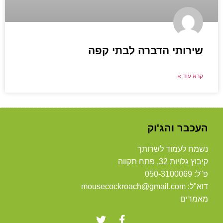
שירותי הדברה לבתי קפה
קרא עוד »
העכבר והג'וק
נשמח לעמוד לשרותך
קיבוץ גלויות 32, פתח תקווה
פ"ל: 050-3100069
דוא"ל: mousecockroach@gmail.com
מאמרים